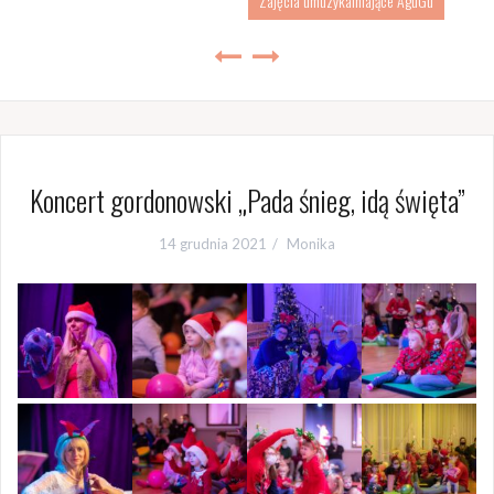
Zajęcia umuzykalniające AguGu
Koncert gordonowski „Pada śnieg, idą święta”
14 grudnia 2021
Monika