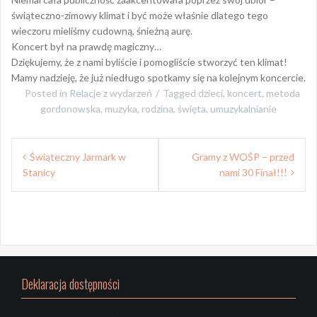
świąteczno-zimowy klimat i być może właśnie dlatego tego
wieczoru mieliśmy cudowną, śnieżną aurę.
Koncert był na prawdę magiczny…
Dziękujemy, że z nami byliście i pomogliście stworzyć ten klimat!
Mamy nadzieję, że już niedługo spotkamy się na kolejnym koncercie.
Posted in
Relacje z wydarzeń
Tagged
dzieci
,
koncert
,
metoda
gordonowska
,
muzyka
,
rodzina
,
święta
,
umuzykalnianie
Nawigacja
Świąteczny Jarmark w
Gramy z WOŚP – przed
wpisu
Stanicy
nami 30 Finał!!!
Deklaracja dostępności