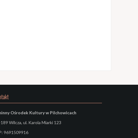
ntakt
inny Ośrodek Kultury
w Pilchowicach
189 Wilcza, ul. Karola Miarki 123
P: 9691509916