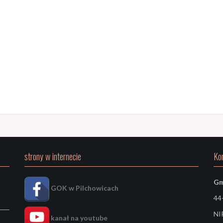
strony w internecie
Ko
Gm
GOK w Pilchowicach
44-
NI
kanał na youtube