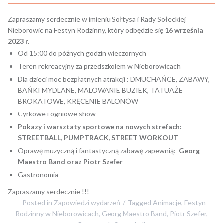
Zapraszamy serdecznie w imieniu Sołtysa i Rady Sołeckiej
Nieborowic na Festyn Rodzinny, który odbędzie się
16
września
2023
r.
Od 15:00 do późnych godzin wieczornych
Teren rekreacyjny za przedszkolem w Nieborowicach
Dla dzieci moc bezpłatnych atrakcji : DMUCHAŃCE, ZABAWY,
BAŃKI MYDLANE, MALOWANIE BUZIEK, TATUAŻE
BROKATOWE, KRĘCENIE BALONÓW
Cyrkowe i ogniowe show
Pokazy i warsztaty sportowe na nowych strefach:
STREETBALL, PUMPTRACK, STREET WORKOUT
Oprawę muzyczną i fantastyczną zabawę zapewnią:
Georg
Maestro Band oraz Piotr Szefer
Gastronomia
Zapraszamy serdecznie !!!
Posted in
Zapowiedzi wydarzeń
Tagged
Animacje
,
Festyn
Rodzinny w Nieborowicach
,
Georg Maestro Band
,
Piotr Szefer
,